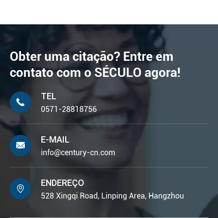
Obter uma citação? Entre em
contato com o SÉCULO agora!
TEL

0571-28818756
E-MAIL

info@century-cn.com
ENDEREÇO

528 Xingqi Road, Linping Area, Hangzhou