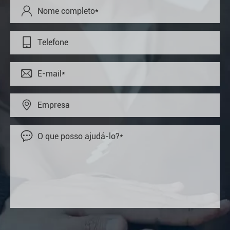




