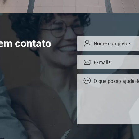
 em contato


