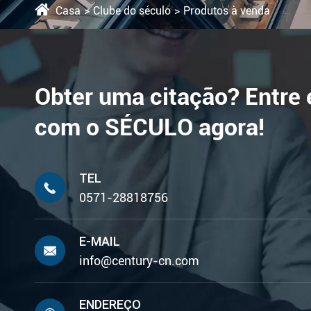
Casa
Clube do século
Produtos à venda
Obter uma citação? Entre
com o SÉCULO agora!
TEL

0571-28818756
E-MAIL

info@century-cn.com
ENDEREÇO