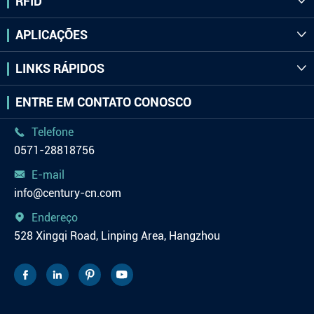
RFID

APLICAÇÕES

LINKS RÁPIDOS

ENTRE EM CONTATO CONOSCO
Telefone

0571-28818756
E-mail

info@century-cn.com
Endereço

528 Xingqi Road, Linping Area, Hangzhou



