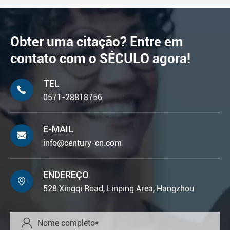
Obter uma citação? Entre em
contato com o SÉCULO agora!
TEL

0571-28818756
E-MAIL

info@century-cn.com
ENDEREÇO

528 Xingqi Road, Linping Area, Hangzhou
