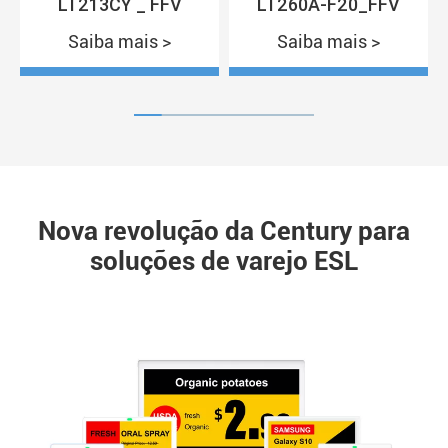
LT213CY _ FFV
LT260A-F20_FFV
Saiba mais >
Saiba mais >
Nova revolução da Century para
soluções de varejo ESL