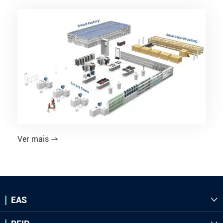
Ver mais

EAS
