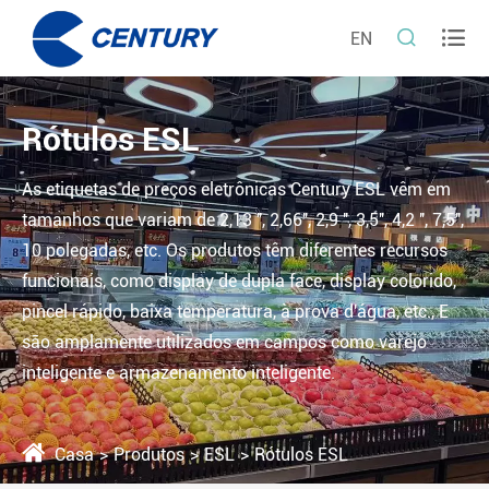


EN
Rótulos ESL
As etiquetas de preços eletrônicas Century ESL vêm em
tamanhos que variam de 2,13 '', 2,66'', 2,9 '', 3,5'', 4,2 '', 7,5'',
10 polegadas, etc. Os produtos têm diferentes recursos
funcionais, como display de dupla face, display colorido,
pincel rápido, baixa temperatura, à prova d'água, etc., E
são amplamente utilizados em campos como varejo
inteligente e armazenamento inteligente.
Casa
Produtos
ESL
Rótulos ESL