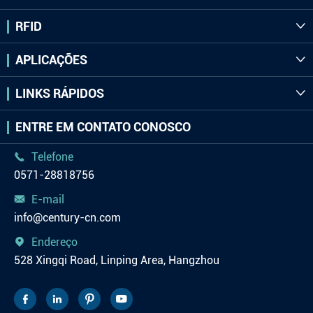
RFID

APLICAÇÕES

LINKS RÁPIDOS

ENTRE EM CONTATO CONOSCO
Telefone

0571-28818756
E-mail

info@century-cn.com
Endereço

528 Xingqi Road, Linping Area, Hangzhou



