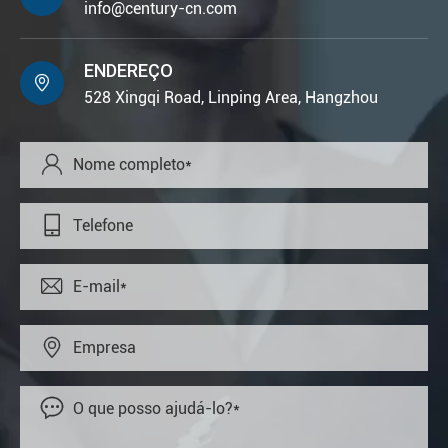
info@century-cn.com
ENDEREÇO

528 Xingqi Road, Linping Area, Hangzhou




