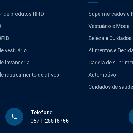
r de produtos RFID
Supermercados e 
D
Vestuário e Moda
RFID
Beleza e Cuidados
de vestuário
Alimentos e Bebid
de lavanderia
Cadeia de suprimen
de rastreamento de ativos
Automotivo
s
Cuidados de saúde
Telefone:

0571-28818756