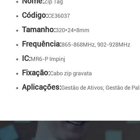
Nome:
Zip Tag
Código:
CE36037
Tamanho:
320*24*8mm
Frequência:
865-868MHz, 902-928MHz
IC:
MR6-P Impinj
Fixação:
Cabo zip gravata
Aplicações:
Gestão de Ativos; Gestão de Pa