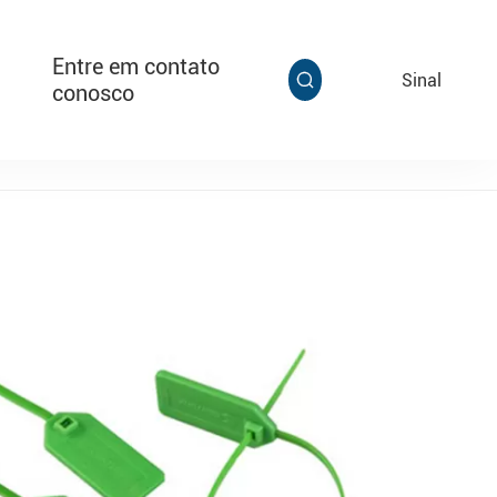
Entre em contato
EN
Sinal

conosco

Multi Grip
Tag de cabo super alarmante T313,