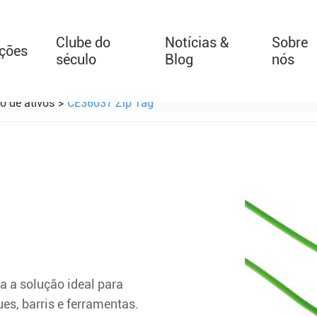
Clube do
Notícias &
Sobre
ações
século
Blog
nós
o de ativos
CE36037 Zip Tag
T526 Auto-Retrátil Bebê 
a a solução ideal para
ues, barris e ferramentas.