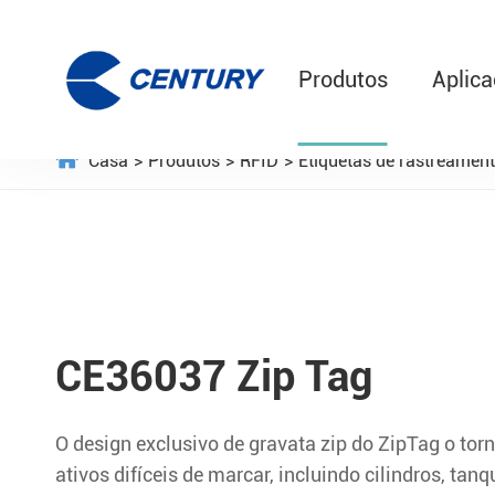
Produtos
Aplic
Casa
Produtos
RFID
Etiquetas de rastreament
CE36037 Zip Tag
O design exclusivo de gravata zip do ZipTag o torn
ativos difíceis de marcar, incluindo cilindros, tanq