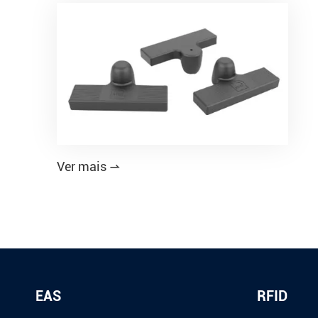
Ver mais

EAS
RFID