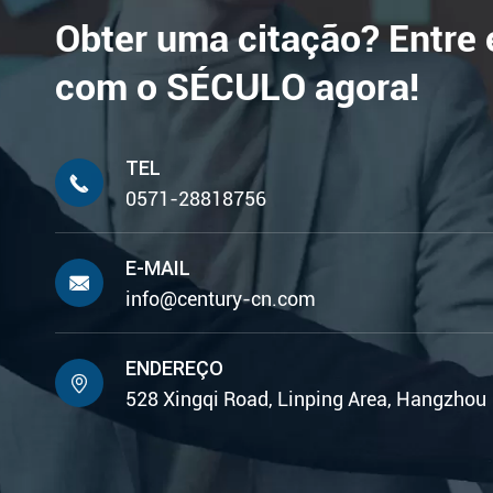
Obter uma citação? Entre
com o SÉCULO agora!
TEL

0571-28818756
E-MAIL

info@century-cn.com
ENDEREÇO

528 Xingqi Road, Linping Area, Hangzhou