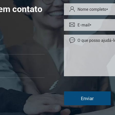
 em contato


