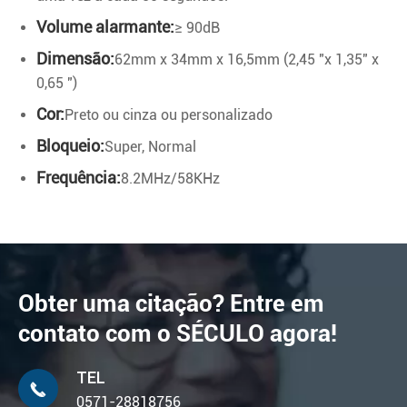
Volume alarmante:
≥ 90dB
Dimensão:
62mm x 34mm x 16,5mm (2,45 "x 1,35" x
0,65 ")
Cor:
Preto ou cinza ou personalizado
Bloqueio:
Super, Normal
Frequência:
8.2MHz/58KHz
Obter uma citação? Entre em
contato com o SÉCULO agora!
TEL

0571-28818756