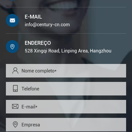
E-MAIL

info@century-cn.com
ENDEREÇO

528 Xingqi Road, Linping Area, Hangzhou



