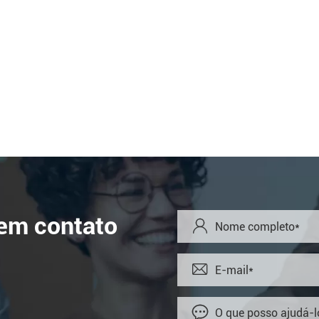
 em contato


