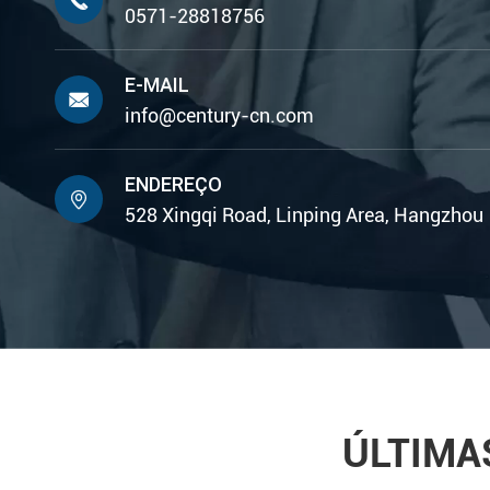

0571-28818756
E-MAIL

info@century-cn.com
ENDEREÇO

528 Xingqi Road, Linping Area, Hangzhou
ÚLTIMA