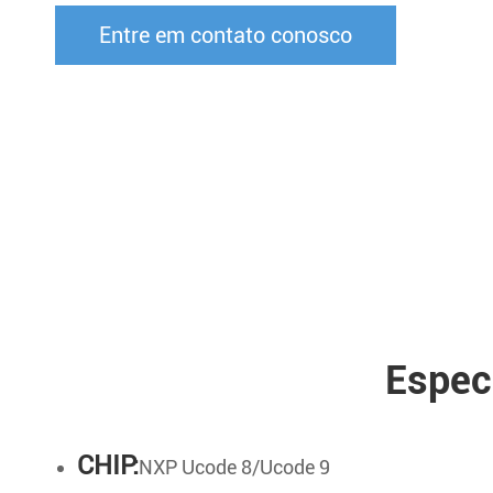
Entre em contato conosco
Espec
CHIP:
NXP Ucode 8/Ucode 9