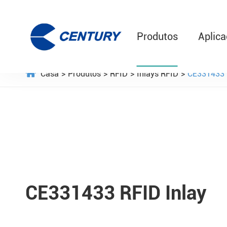
Produtos
Aplic
Casa
Produtos
RFID
Inlays RFID
CE331433
CE331433 RFID Inlay