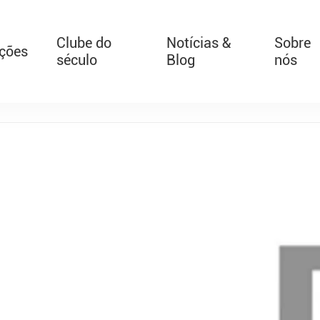
Clube do
Notícias &
Sobre
ações
século
Blog
nós
T526 Auto-Retrátil Bebê 