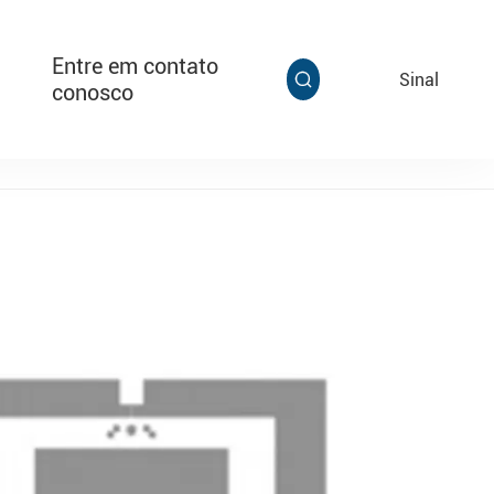
Entre em contato
EN
Sinal

conosco

Multi Grip
Tag de cabo super alarmante T313,